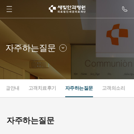
자주하는질문
증명서발급안내
자주하는질문
고객치료후기
고객의소리
서발급안내
고객치료후기
자주하는질문
고객의소리
자주하는질문