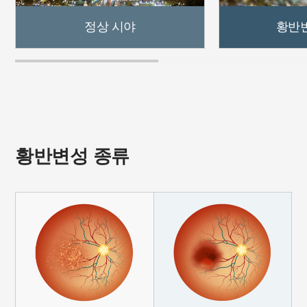
정상 시야
황반
황반변성 종류