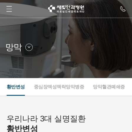
망막
라식·스마일
안질환클리닉
백내장·노안
드림렌즈클리닉
망막
안구건조클리닉
황반변성
중심장액성맥락망막병증
망막혈관폐쇄증
녹내장
내과
소아안과·사시
눈종합검진
성형안과
우리나라 3대 실명질환
황반변성