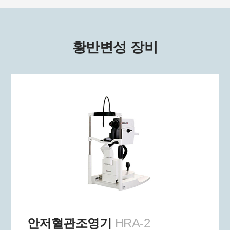
황반변성 장비
안저혈관조영기
HRA-2