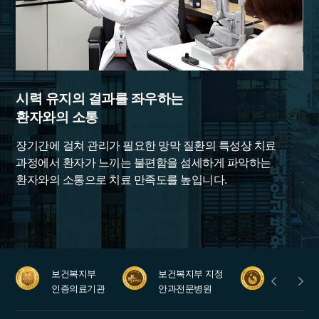
시력 유지의 결과를 좌우하는
난
환자와의 소통
첨
막
장기간에 걸쳐 관리가 필요한 망막 질환의 특성상 치료
망
과정에서 환자가 느끼는 불편함을 섬세하게 파악하는
첨
환자와의 소통으로 치료 만족도를 높입니다.
새
질
보건복지부
보건복지부 지정
안과레지
인증의료기관
안과전문병원
수련병원