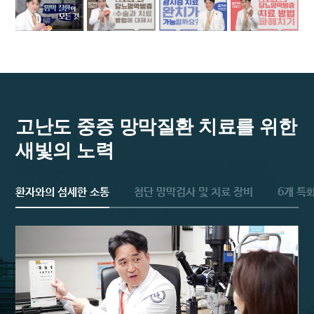
고난도 중증 망막질환 치료를 위한
새빛의 노력
환자와의 섬세한 소통
첨단 망막검사 및 치료 장비
6개 특