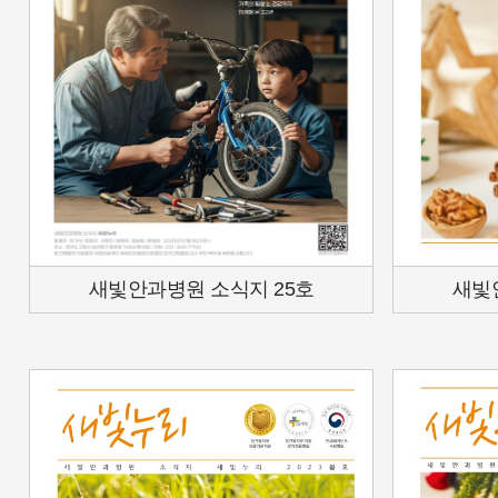
새빛안과병원 소식지 25호
새빛