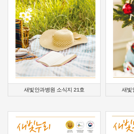
새빛안과병원 소식지 21호
새빛