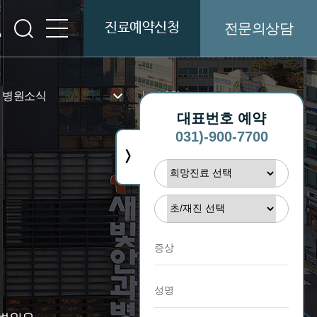
진료예약신청
전문의상담
병원소식
병원보
대표번호 예약
병원소개
공지사항
031)-900-7700
>
병원소식
언론보도
새빛TV
병원보
병원둘러보기
기부금
인재채용
협력병원