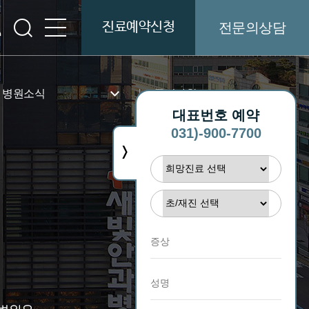
진료예약신청
전문의상담
병원소식
공지사항
대표번호 예약
병원소개
공지사항
031)-900-7700
>
병원소식
언론보도
새빛TV
병원보
병원둘러보기
기부금
인재채용
협력병원