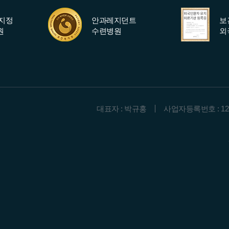
지정
안과레지던트
보
원
수련병원
외
대표자 : 박규홍
사업자등록번호 : 128-