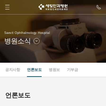
Saevit Ophthalmology Hospital
병원소식
병원소개
병원둘러보기
병원소식
인재채용
공지사항
언론보도
병원보
기부금
새빛TV
협력병원
언론보도