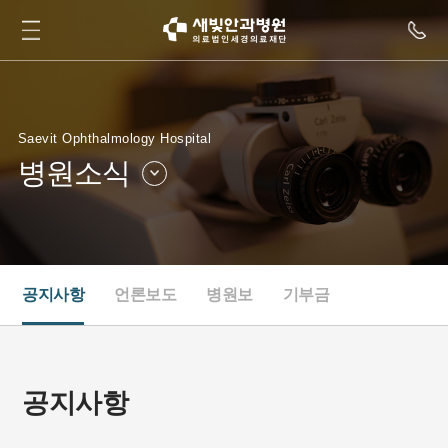
Saevit Ophthalmology Hospital
병원소식
병원소개
병원둘러보기
병원소식
인재채용
공지사항
언론보도
병원보
기부금
새빛TV
협력병원
공지사항