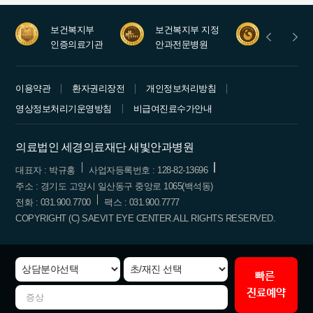
보건복지부
보건복지부 지정
안과레지
인증의료기관
안과전문병원
수련병원
이용약관
환자권리장전
개인정보처리방침
영상정보처리기운영방침
비급여진료수가안내
의료법인 세경의료재단 새빛안과병원
대표자 : 박규홍
사업자등록번호 : 128-82-13696
주소 : 경기도 고양시 일산동구 중앙로 1065(백석동)
전화 : 031.900.7700
팩스 : 031.900.7777
COPYRIGHT (C) SAEVIT EYE CENTER.ALL RIGHTS RESERVED.
병원홈페이지제작
빠른
진료예약